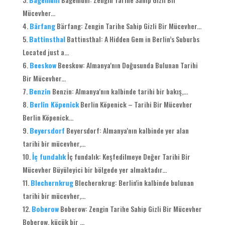
Mücevher...
Bärfang
Bärfang
: Zengin Tarihe Sahip Gizli Bir Mücevher...
Battinsthal
Battinsthal
:
A Hidden Gem in Berlin’s Suburbs
Located just a..
.
Beeskow
Beeskow: Almanya'nın Doğusunda Bulunan Tarihi
Bir Mücevher...
Benzin
Benzin: Almanya'nın kalbinde tarihi bir bakış,...
Berlin Köpenick
Berlin Köpenick – Tarihi Bir Mücevher
Berlin Köpenick...
Beyersdorf
Beyersdorf: Almanya'nın kalbinde yer alan
tarihi bir mücevher,...
İç fundalık
İç fundalık: Keşfedilmeye Değer Tarihi Bir
Mücevher Büyüleyici bir bölgede yer almaktadır...
Blechernkrug
Blechernkrug: Berlin'in kalbinde bulunan
tarihi bir mücevher,...
Boberow
Boberow: Zengin Tarihe Sahip Gizli Bir Mücevher
Boberow, küçük bir ...