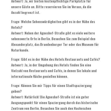
Antwort
:
Ja
,
wir bieten kostenpflichtige Parkplätze für
unsere Gäste an
.
Bitte reservieren Sie im Voraus
,
da die
Anzahl begrenzt ist
.
Frage
:
Welche Sehenswürdigkeiten gibt es in der Nähe des
Hotels
?
Antwort
:
Neben der Agneshof-Straße gibt es viele weitere
sehenswerte Orte in Berlin
.
Besuchen Sie zum Beispiel den
Alexanderplatz
,
das Brandenburger Tor oder das Museum für
Naturkunde
.
Frage
:
Gibt es in der Nähe des Hotels Restaurants und Cafés
?
Antwort
:
Ja
,
in der Umgebung des Hotels finden Sie eine
Vielzahl von Restaurants und Cafés
,
in denen Sie lokale und
internationale Küche genießen können
.
Frage
:
Können Sie mir Tipps für einen Stadtspaziergang
geben
?
Antwort
:
Natürlich
!
Die Agneshof-Straße ist ein guter
Ausgangspunkt für einen Spaziergang durch das historische
Zentrum von Berlin
.
Besuchen Sie auch den Hackeschen