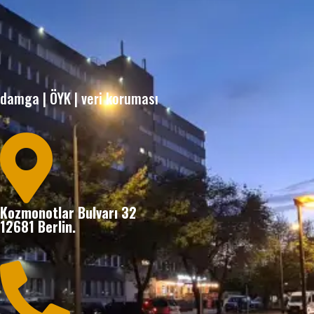
damga
|
ÖYK
|
veri koruması

Kozmonotlar Bulvarı 32
12681 Berlin.
