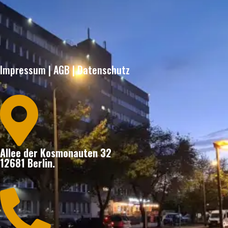
Impressum
|
AGB
|
Datenschutz

Allee der Kosmonauten 32
12681 Berlin.
