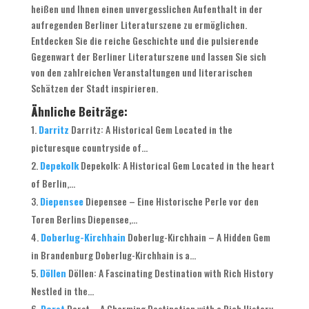
heißen und Ihnen einen unvergesslichen Aufenthalt in der
aufregenden Berliner Literaturszene zu ermöglichen.
Entdecken Sie die reiche Geschichte und die pulsierende
Gegenwart der Berliner Literaturszene und lassen Sie sich
von den zahlreichen Veranstaltungen und literarischen
Schätzen der Stadt inspirieren.
Ähnliche Beiträge:
Darritz
Darritz: A Historical Gem Located in the
picturesque countryside of...
Depekolk
Depekolk: A Historical Gem Located in the heart
of Berlin,...
Diepensee
Diepensee – Eine Historische Perle vor den
Toren Berlins Diepensee,...
Doberlug-Kirchhain
Doberlug-Kirchhain – A Hidden Gem
in Brandenburg Doberlug-Kirchhain is a...
Döllen
Döllen: A Fascinating Destination with Rich History
Nestled in the...
Dorst
Dorst – A Charming Destination with a Rich History