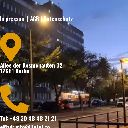
Impressum
|
AGB
|
Datenschutz

Allee der Kosmonauten 32
12681 Berlin.

Tel: +49 30 48 48 21 21
eMail: info@Ootel.co