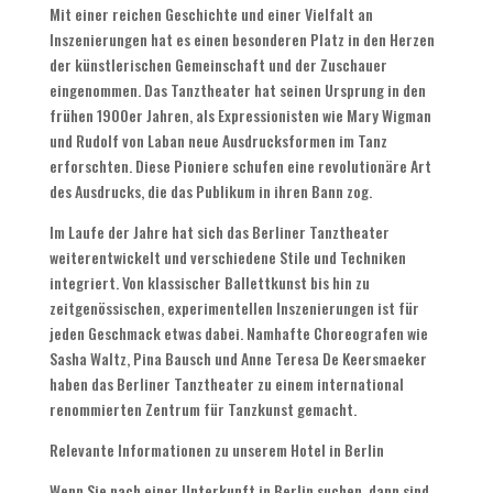
Mit einer reichen Geschichte und einer Vielfalt an
Inszenierungen hat es einen besonderen Platz in den Herzen
der künstlerischen Gemeinschaft und der Zuschauer
eingenommen. Das Tanztheater hat seinen Ursprung in den
frühen 1900er Jahren, als Expressionisten wie Mary Wigman
und Rudolf von Laban neue Ausdrucksformen im Tanz
erforschten. Diese Pioniere schufen eine revolutionäre Art
des Ausdrucks, die das Publikum in ihren Bann zog.
Im Laufe der Jahre hat sich das Berliner Tanztheater
weiterentwickelt und verschiedene Stile und Techniken
integriert. Von klassischer Ballettkunst bis hin zu
zeitgenössischen, experimentellen Inszenierungen ist für
jeden Geschmack etwas dabei. Namhafte Choreografen wie
Sasha Waltz, Pina Bausch und Anne Teresa De Keersmaeker
haben das Berliner Tanztheater zu einem international
renommierten Zentrum für Tanzkunst gemacht.
Relevante Informationen zu unserem Hotel in Berlin
Wenn Sie nach einer Unterkunft in Berlin suchen, dann sind