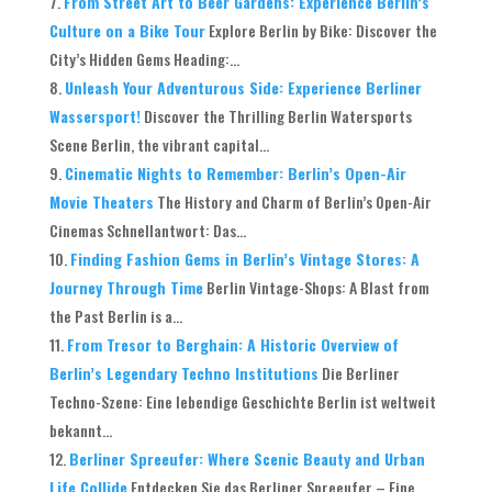
From Street Art to Beer Gardens: Experience Berlin’s
Culture on a Bike Tour
Explore Berlin by Bike: Discover the
City’s Hidden Gems Heading:...
Unleash Your Adventurous Side: Experience Berliner
Wassersport!
Discover the Thrilling Berlin Watersports
Scene Berlin, the vibrant capital...
Cinematic Nights to Remember: Berlin’s Open-Air
Movie Theaters
The History and Charm of Berlin’s Open-Air
Cinemas Schnellantwort: Das...
Finding Fashion Gems in Berlin’s Vintage Stores: A
Journey Through Time
Berlin Vintage-Shops: A Blast from
the Past Berlin is a...
From Tresor to Berghain: A Historic Overview of
Berlin’s Legendary Techno Institutions
Die Berliner
Techno-Szene: Eine lebendige Geschichte Berlin ist weltweit
bekannt...
Berliner Spreeufer: Where Scenic Beauty and Urban
Life Collide
Entdecken Sie das Berliner Spreeufer – Eine