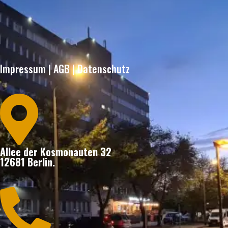
Impressum
|
AGB
|
Datenschutz

Allee der Kosmonauten 32
12681 Berlin.
