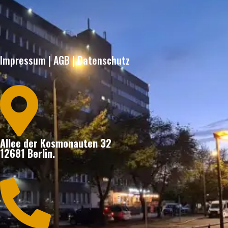
Impressum
|
AGB
|
Datenschutz

Allee der Kosmonauten 32
12681 Berlin.
