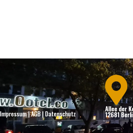

Allee der 
Impressum
|
AGB
|
Datenschutz
12681 Berli