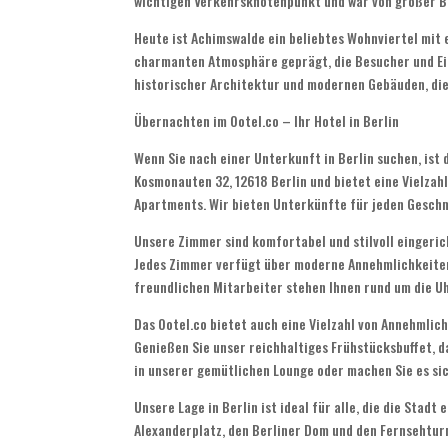
wichtigen Verkehrsknotenpunkt und war von großer B
Heute ist Achimswalde ein beliebtes Wohnviertel mit 
charmanten Atmosphäre geprägt, die Besucher und Ein
historischer Architektur und modernen Gebäuden, die 
Übernachten im Ootel.co – Ihr Hotel in Berlin
Wenn Sie nach einer Unterkunft in Berlin suchen, ist d
Kosmonauten 32, 12618 Berlin und bietet eine Vielza
Apartments. Wir bieten Unterkünfte für jeden Gesch
Unsere Zimmer sind komfortabel und stilvoll eingeri
Jedes Zimmer verfügt über moderne Annehmlichkeiten
freundlichen Mitarbeiter stehen Ihnen rund um die U
Das Ootel.co bietet auch eine Vielzahl von Annehmlic
Genießen Sie unser reichhaltiges Frühstücksbuffet, d
in unserer gemütlichen Lounge oder machen Sie es s
Unsere Lage in Berlin ist ideal für alle, die die Stad
Alexanderplatz, den Berliner Dom und den Fernsehturm.