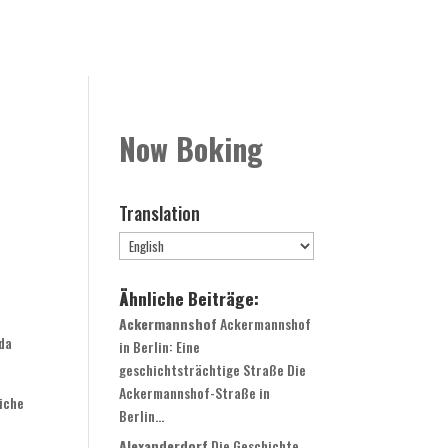
Rooms
Book Now
Contact
Globale Expansion
Now Boking
Translation
Ähnliche Beiträge:
Ackermannshof
Ackermannshof
 da
in Berlin: Eine
geschichtsträchtige Straße Die
Ackermannshof-Straße in
eiche
Berlin...
Alexanderdorf
Die Geschichte