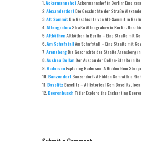
Ackermannshof
Ackermannshof in Berlin: Eine ges
Alexanderdorf
Die Geschichte der Straße Alexander
Alt Sammit
Die Geschichte von Alt-Sammit in Berlin
Altengrabow
Straße Altengrabow in Berlin: Geschi
Altköthen
Altköthen in Berlin – Eine Straße mit G
Am Schafstall
Am Schafstall – Eine Straße mit Gesc
Arensberg
Die Geschichte der Straße Arensberg in 
Ausbau Dollan
Der Ausbau der Dollan-Straße in Ber
Badersen
Exploring Badersen: A Hidden Gem Steeped
Banzendorf
Banzendorf: A Hidden Gem with a Rich 
Baselitz
Baselitz – A Historical Gem Baselitz, loca
Beerenbusch
Title: Explore the Enchanting Beer