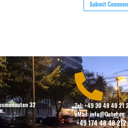

Kosmonauten 32
Tel: +49 30 48 48 21 
n.
eMail: info@Ootel.co
+49 174 48 48 212