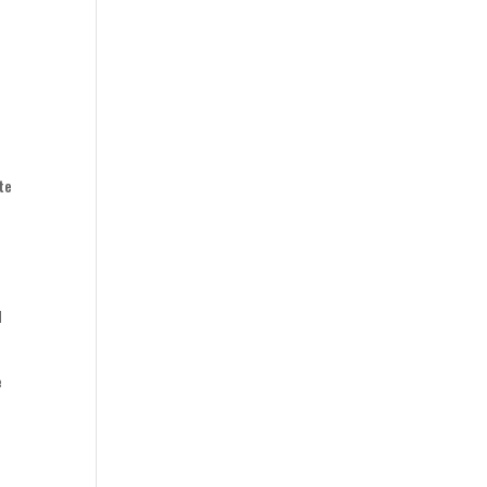
u
te
d
e
e