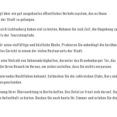
ügt über ein gut ausgebautes öffentliches Verkehrssystem, das es Ihnen
 der Stadt zu gelangen.
irk Lichtenberg haben viel zu bieten. Nehmen Sie sich Zeit, die Umgebung z
ts der Touristenpfade.
für seine vielfältige und köstliche Küche. Probieren Sie unbedingt die berühm
les Gericht in einem der vielen Restaurants der Stadt.
 eine Vielzahl von Sehenswürdigkeiten, darunter das Brandenburger Tor, das
ie Ihren Besuch im Voraus, um sicherzustellen, dass Sie nichts verpassen.
ulsierendes Nachtleben bekannt. Entdecken Sie die zahlreichen Clubs, Bars un
Morgenstunden.
anung Ihrer Übernachtung in Berlin helfen. Das Ootel.co freut sich darauf, Si
 Aufenthalt zu bieten. Buchen Sie noch heute Ihr Zimmer und erleben Sie di