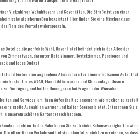
edeutung für den Warentransport in die Hauptstadt.
einer Vielzahl von Wohnhäusern und Geschäften. Die Straße ist von einer
heimische gleichermaßen begeistert. Hier finden Sie eine Mischung aus
das Flair des Viertels widerspiegeln.
as Ootel.co die perfekte Wahl. Unser Hotel befindet sich in der Allee der
hl von Zimmertypen, darunter Hotelzimmer, Hostelzimmer, Pensionen und
mack und jedes Budget.
chtet und bieten eine angenehme Atmosphäre für einen erholsamen Aufenthal
 wie kostenfreies WLAN, Flachbildfernseher und Klimaanlage. Unsere
hr zur Verfügung und helfen Ihnen gerne bei Fragen oder Wünschen.
hkeiten und Services, um Ihren Aufenthalt so angenehm wie möglich zu gestal
as eine große Auswahl an warmen und kalten Speisen bietet. Entspannen Sie s
ich in unserem schönen Gartenbereich bequem.
t erkunden möchten. In der Nähe finden Sie zahlreiche Sehenswürdigkeiten wie 
 Die öffentlichen Verkehrsmittel sind ebenfalls leicht zu erreichen, so dass