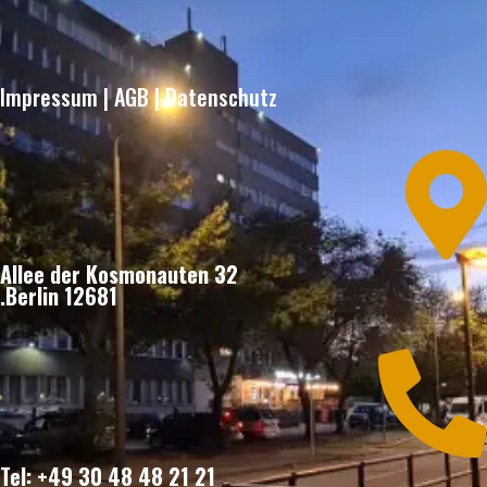
Impressum
|
AGB
|
Datenschutz

Allee der Kosmonauten 32
12681 Berlin.

Tel: +49 30 48 48 21 21